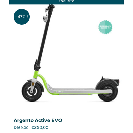
Esaurito
Contatti
- 47% !
Argento Active EVO
€
250,00
€
469,00