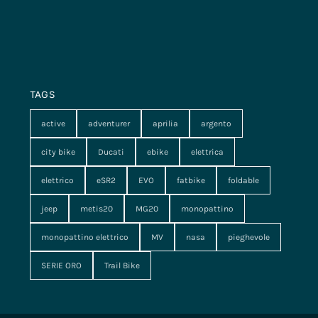
TAGS
active
adventurer
aprilia
argento
city bike
Ducati
ebike
elettrica
elettrico
eSR2
EVO
fatbike
foldable
jeep
metis20
MG20
monopattino
monopattino elettrico
MV
nasa
pieghevole
SERIE ORO
Trail Bike