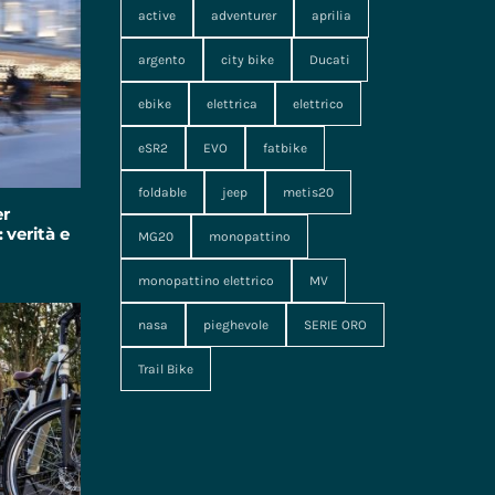
active
adventurer
aprilia
argento
city bike
Ducati
ebike
elettrica
elettrico
eSR2
EVO
fatbike
foldable
jeep
metis20
er
 verità e
MG20
monopattino
monopattino elettrico
MV
nasa
pieghevole
SERIE ORO
Trail Bike