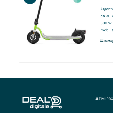
Argento
da 36 
500 W 
mobilit
Dettag
ULTIMI PR