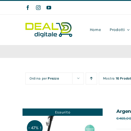
Salta
al
contenuto
Home
Prodotti
Ordina per
Prezzo
Mostra
16 Prodot
Argen
Esaurito
€
469,0
- 47% !