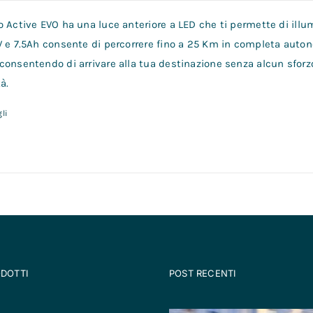
 Active EVO ha una luce anteriore a LED che ti permette di illum
V e 7.5Ah consente di percorrere fino a 25 Km in completa auto
consentendo di arrivare alla tua destinazione senza alcun sforz
à.
li
ODOTTI
POST RECENTI