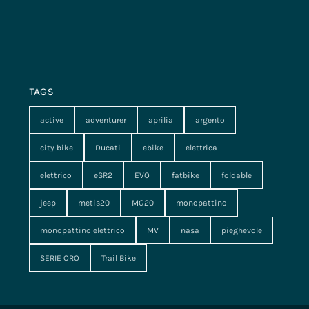
TAGS
active
adventurer
aprilia
argento
city bike
Ducati
ebike
elettrica
elettrico
eSR2
EVO
fatbike
foldable
jeep
metis20
MG20
monopattino
monopattino elettrico
MV
nasa
pieghevole
SERIE ORO
Trail Bike