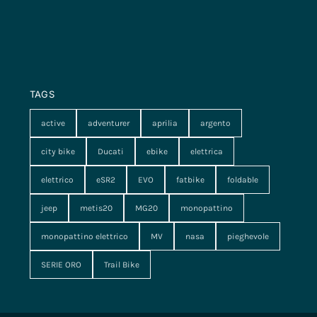
TAGS
active
adventurer
aprilia
argento
city bike
Ducati
ebike
elettrica
elettrico
eSR2
EVO
fatbike
foldable
jeep
metis20
MG20
monopattino
monopattino elettrico
MV
nasa
pieghevole
SERIE ORO
Trail Bike