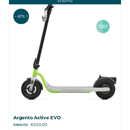
Esaurito
Contatti
- 47% !
Argento Active EVO
€
250,00
€
469,00