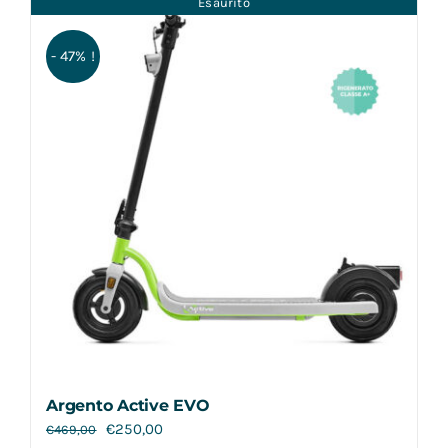
Esaurito
Contatti
- 47% !
Argento Active EVO
€
250,00
€
469,00