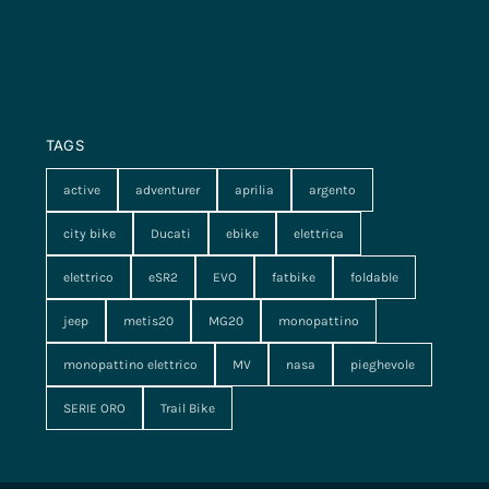
TAGS
active
adventurer
aprilia
argento
city bike
Ducati
ebike
elettrica
elettrico
eSR2
EVO
fatbike
foldable
jeep
metis20
MG20
monopattino
monopattino elettrico
MV
nasa
pieghevole
SERIE ORO
Trail Bike