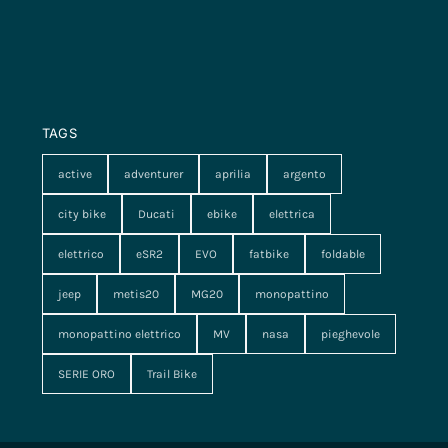
TAGS
active
adventurer
aprilia
argento
city bike
Ducati
ebike
elettrica
elettrico
eSR2
EVO
fatbike
foldable
jeep
metis20
MG20
monopattino
monopattino elettrico
MV
nasa
pieghevole
SERIE ORO
Trail Bike