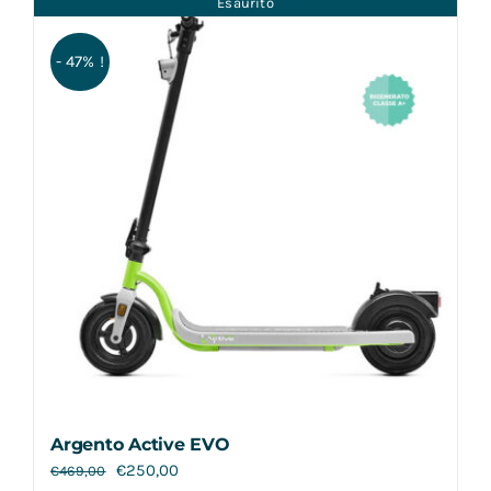
Esaurito
Contatti
- 47% !
Argento Active EVO
€
250,00
€
469,00