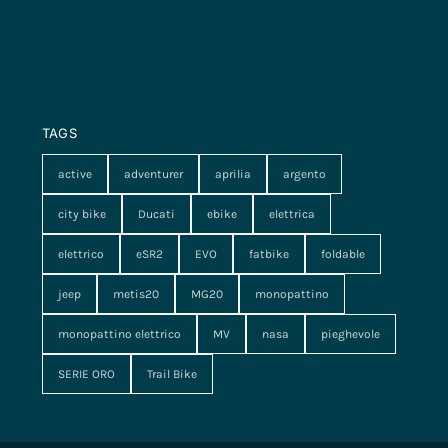
TAGS
active
adventurer
aprilia
argento
city bike
Ducati
ebike
elettrica
elettrico
eSR2
EVO
fatbike
foldable
jeep
metis20
MG20
monopattino
monopattino elettrico
MV
nasa
pieghevole
SERIE ORO
Trail Bike