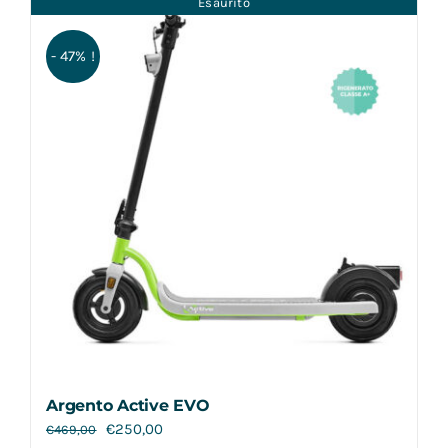
Esaurito
Contatti
- 47% !
Argento Active EVO
€
250,00
€
469,00