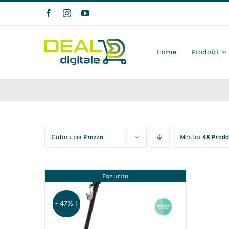
Salta
al
contenuto
Home
Prodotti
Ordina per
Prezzo
Mostra
48 Prodo
Esaurito
- 47% !