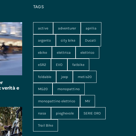
TAGS
active
adventurer
aprilia
argento
city bike
Ducati
ebike
elettrica
elettrico
eSR2
EVO
fatbike
foldable
jeep
metis20
er
 verità e
MG20
monopattino
monopattino elettrico
MV
nasa
pieghevole
SERIE ORO
Trail Bike