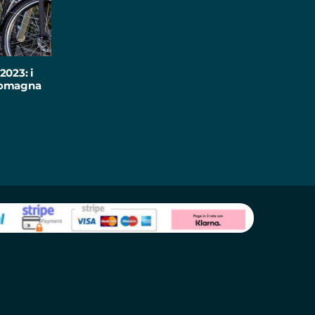
2023: i
-Romagna