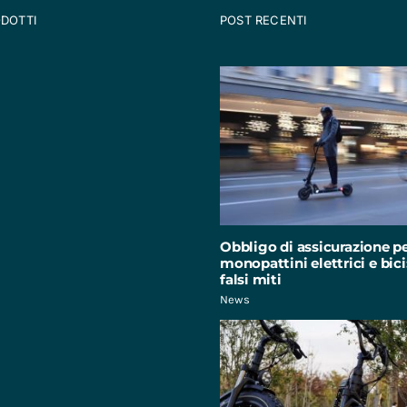
ODOTTI
POST RECENTI
Obbligo di assicurazione p
monopattini elettrici e bici:
falsi miti
News