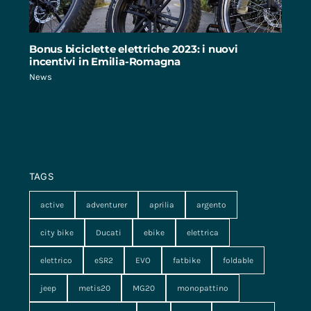
Bonus biciclette elettriche 2023: i nuovi
incentivi in Emilia-Romagna
News
TAGS
active
adventurer
aprilia
argento
city bike
Ducati
ebike
elettrica
elettrico
eSR2
EVO
fatbike
foldable
jeep
metis20
MG20
monopattino