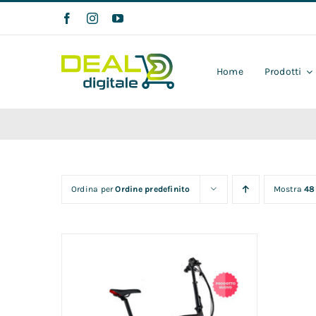
Salta
al
contenuto
Home
Prodotti
Ordina per
Ordine predefinito
Mostra
48