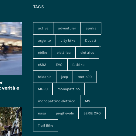
TAGS
active
adventurer
aprilia
argento
city bike
Ducati
ebike
elettrica
elettrico
eSR2
EVO
fatbike
foldable
jeep
metis20
er
 verità e
MG20
monopattino
monopattino elettrico
MV
nasa
pieghevole
SERIE ORO
Trail Bike