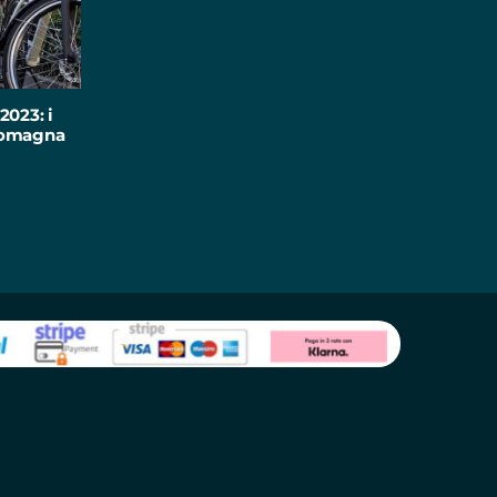
2023: i
-Romagna