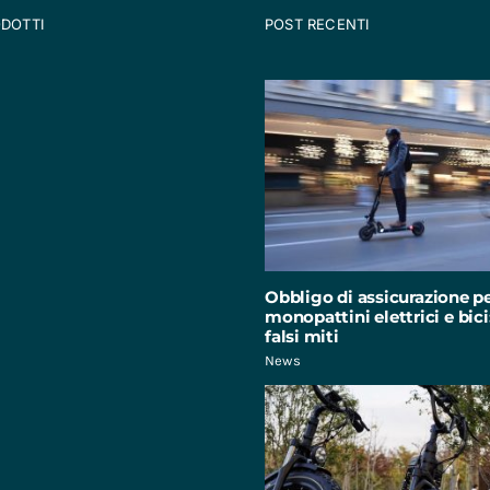
ODOTTI
POST RECENTI
Obbligo di assicurazione p
monopattini elettrici e bici:
falsi miti
News