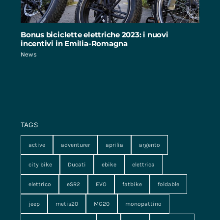
Bonus biciclette elettriche 2023: i nuovi
incentivi in Emilia-Romagna
News
TAGS
active
adventurer
aprilia
argento
city bike
Ducati
ebike
elettrica
elettrico
eSR2
EVO
fatbike
foldable
jeep
metis20
MG20
monopattino