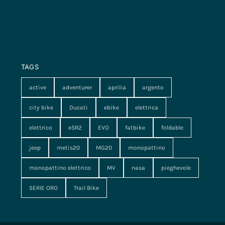
TAGS
active
adventurer
aprilia
argento
city bike
Ducati
ebike
elettrica
elettrico
eSR2
EVO
fatbike
foldable
jeep
metis20
MG20
monopattino
monopattino elettrico
MV
nasa
pieghevole
SERIE ORO
Trail Bike