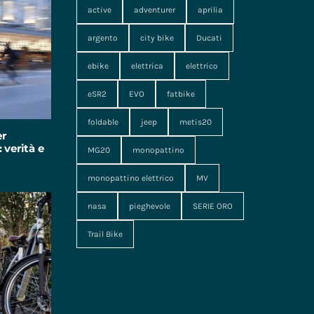
active
adventurer
aprilia
argento
city bike
Ducati
ebike
elettrica
elettrico
eSR2
EVO
fatbike
foldable
jeep
metis20
er
 verità e
MG20
monopattino
monopattino elettrico
MV
nasa
pieghevole
SERIE ORO
Trail Bike