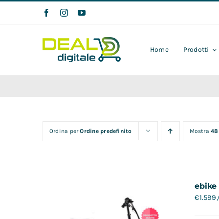
Salta
al
contenuto
Home
Prodotti
Ordina per
Ordine predefinito
Mostra
48
ebike
€
1.599