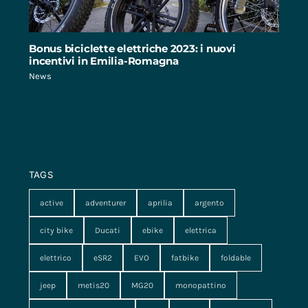
Bonus biciclette elettriche 2023: i nuovi
incentivi in Emilia-Romagna
News
TAGS
active
adventurer
aprilia
argento
city bike
Ducati
ebike
elettrica
elettrico
eSR2
EVO
fatbike
foldable
jeep
metis20
MG20
monopattino