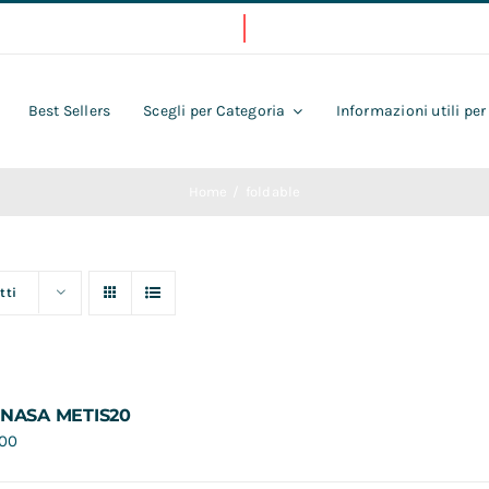
Best Sellers
Scegli per Categoria
Informazioni utili per
Home
foldable
tti
 NASA METIS20
,00