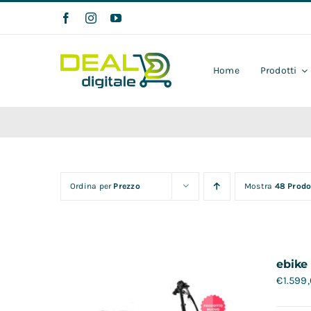
Salta
al
contenuto
Home
Prodotti
Ordina per
Prezzo
Mostra
48 Prodo
ebike
€
1.599