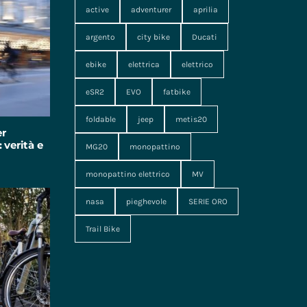
active
adventurer
aprilia
argento
city bike
Ducati
ebike
elettrica
elettrico
eSR2
EVO
fatbike
foldable
jeep
metis20
er
 verità e
MG20
monopattino
monopattino elettrico
MV
nasa
pieghevole
SERIE ORO
Trail Bike