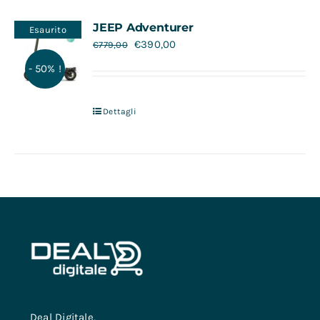
Contatti
JEEP Adventurer
Esaurito
€
390,00
€
779,00
- 50% !
Dettagli
Deal Digitale,