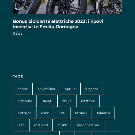
Bonus biciclette elettriche 2023: i nuovi
incentivi in Emilia-Romagna
News
TAGS
active
adventurer
aprilia
argento
city bike
Ducati
ebike
elettrica
elettrico
eSR2
EVO
fatbike
foldable
jeep
metis20
MG20
monopattino