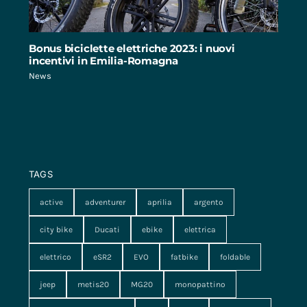
Bonus biciclette elettriche 2023: i nuovi
incentivi in Emilia-Romagna
News
TAGS
active
adventurer
aprilia
argento
city bike
Ducati
ebike
elettrica
elettrico
eSR2
EVO
fatbike
foldable
jeep
metis20
MG20
monopattino