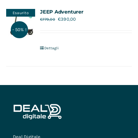
Contatti
JEEP Adventurer
Esaurito
€
390,00
€
779,00
- 50% !
Dettagli
Deal Digitale,