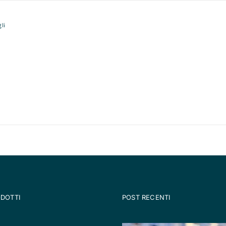
li
ODOTTI
POST RECENTI