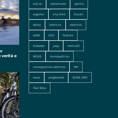
active
adventurer
aprilia
argento
city bike
Ducati
ebike
elettrica
elettrico
eSR2
EVO
fatbike
foldable
jeep
metis20
er
 verità e
MG20
monopattino
monopattino elettrico
MV
nasa
pieghevole
SERIE ORO
Trail Bike