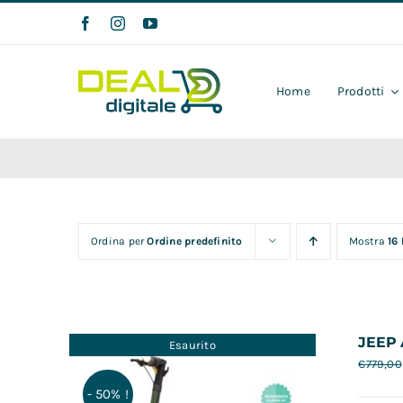
Salta
al
contenuto
Home
Prodotti
Ordina per
Ordine predefinito
Mostra
16
JEEP 
Esaurito
€
779,00
- 50% !