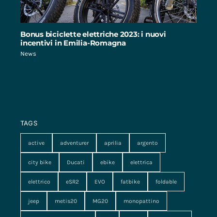
Bonus biciclette elettriche 2023: i nuovi
incentivi in Emilia-Romagna
News
TAGS
active
adventurer
aprilia
argento
city bike
Ducati
ebike
elettrica
elettrico
eSR2
EVO
fatbike
foldable
jeep
metis20
MG20
monopattino