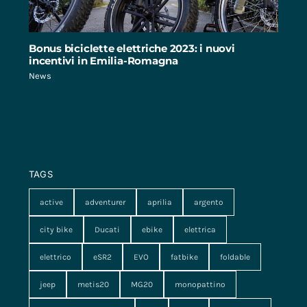
Bonus biciclette elettriche 2023: i nuovi
incentivi in Emilia-Romagna
News
TAGS
active
adventurer
aprilia
argento
city bike
Ducati
ebike
elettrica
elettrico
eSR2
EVO
fatbike
foldable
jeep
metis20
MG20
monopattino