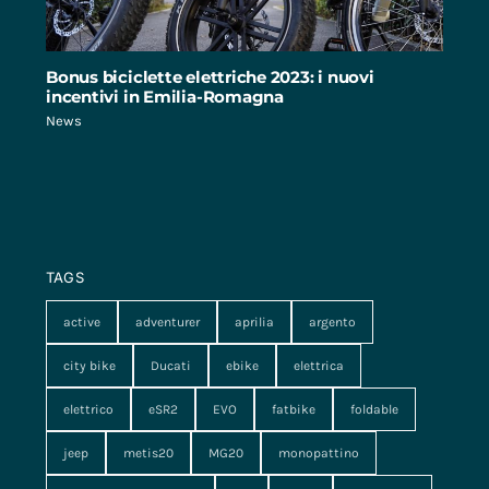
Bonus biciclette elettriche 2023: i nuovi
incentivi in Emilia-Romagna
News
TAGS
active
adventurer
aprilia
argento
city bike
Ducati
ebike
elettrica
elettrico
eSR2
EVO
fatbike
foldable
jeep
metis20
MG20
monopattino