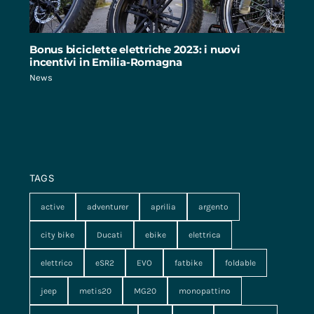
Bonus biciclette elettriche 2023: i nuovi
incentivi in Emilia-Romagna
News
TAGS
active
adventurer
aprilia
argento
city bike
Ducati
ebike
elettrica
elettrico
eSR2
EVO
fatbike
foldable
jeep
metis20
MG20
monopattino