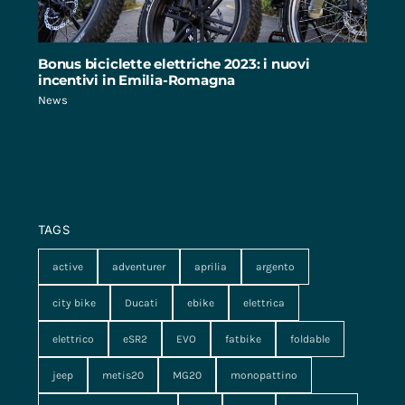
Bonus biciclette elettriche 2023: i nuovi
incentivi in Emilia-Romagna
News
TAGS
active
adventurer
aprilia
argento
city bike
Ducati
ebike
elettrica
elettrico
eSR2
EVO
fatbike
foldable
jeep
metis20
MG20
monopattino