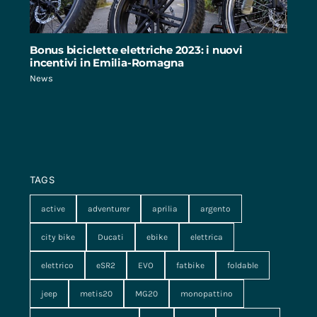
Bonus biciclette elettriche 2023: i nuovi
incentivi in Emilia-Romagna
News
TAGS
active
adventurer
aprilia
argento
city bike
Ducati
ebike
elettrica
elettrico
eSR2
EVO
fatbike
foldable
jeep
metis20
MG20
monopattino