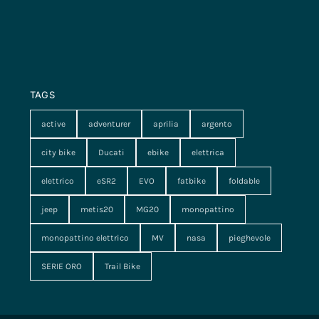
TAGS
active
adventurer
aprilia
argento
city bike
Ducati
ebike
elettrica
elettrico
eSR2
EVO
fatbike
foldable
jeep
metis20
MG20
monopattino
monopattino elettrico
MV
nasa
pieghevole
SERIE ORO
Trail Bike