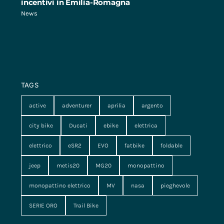
incentivi in Emilia-Romagna
News
TAGS
active
adventurer
aprilia
argento
city bike
Ducati
ebike
elettrica
elettrico
eSR2
EVO
fatbike
foldable
jeep
metis20
MG20
monopattino
monopattino elettrico
MV
nasa
pieghevole
SERIE ORO
Trail Bike