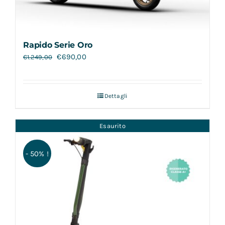
Rapido Serie Oro
€
690,00
€
1.249,00
Dettagli
Esaurito
- 50% !