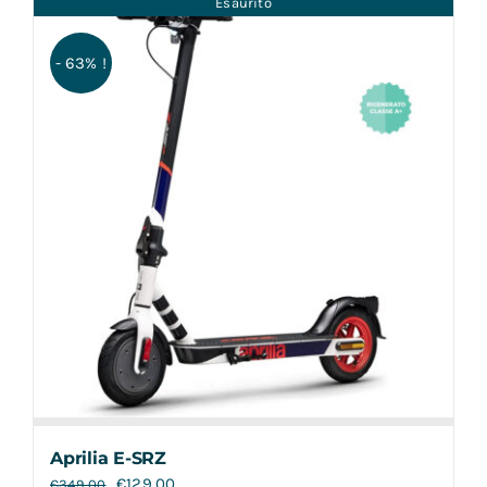
Esaurito
Contatti
- 63% !
Aprilia E-SRZ
€
129,00
€
349,00