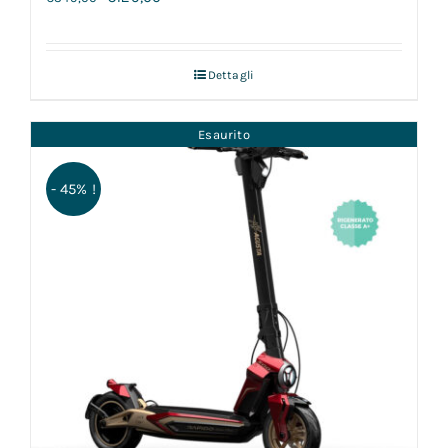
Dettagli
Esaurito
- 45% !