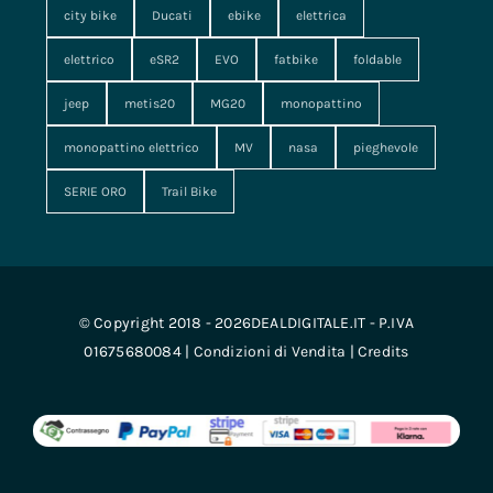
city bike
Ducati
ebike
elettrica
elettrico
eSR2
EVO
fatbike
foldable
jeep
metis20
MG20
monopattino
monopattino elettrico
MV
nasa
pieghevole
SERIE ORO
Trail Bike
© Copyright 2018 - 2026DEALDIGITALE.IT - P.IVA
01675680084 |
Condizioni di Vendita
|
Credits