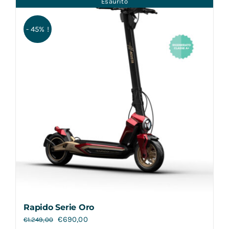
Esaurito
Contatti
- 45% !
Rapido Serie Oro
€
690,00
€
1.249,00