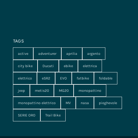
TAGS
active
adventurer
aprilia
argento
city bike
Ducati
ebike
elettrica
elettrico
eSR2
EVO
fatbike
foldable
jeep
metis20
MG20
monopattino
monopattino elettrico
MV
nasa
pieghevole
SERIE ORO
Trail Bike