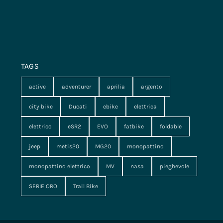
TAGS
active
adventurer
aprilia
argento
city bike
Ducati
ebike
elettrica
elettrico
eSR2
EVO
fatbike
foldable
jeep
metis20
MG20
monopattino
monopattino elettrico
MV
nasa
pieghevole
SERIE ORO
Trail Bike