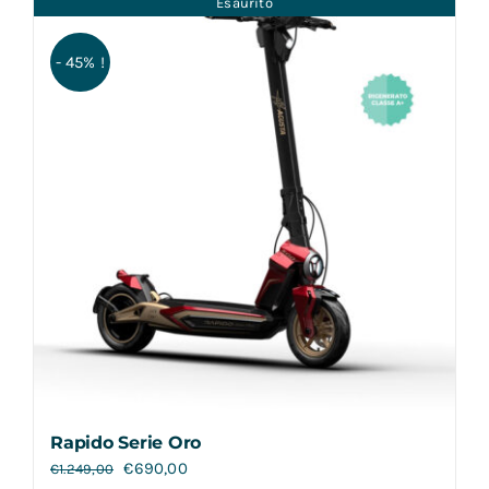
Esaurito
Contatti
- 45% !
Rapido Serie Oro
€
690,00
€
1.249,00