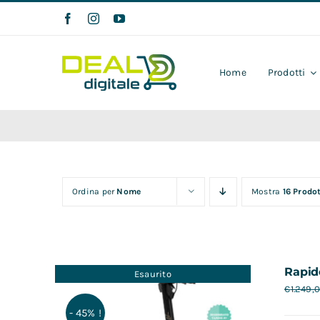
Salta
al
contenuto
Home
Prodotti
Ordina per
Nome
Mostra
16 Prodot
Rapid
Esaurito
€
1.249,
- 45% !