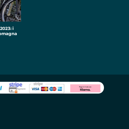
2023: i
-Romagna