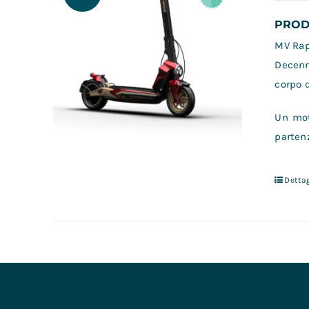
PRODO
MV Rapi
Decenn
corpo d
Un mot
partenz
Dettag