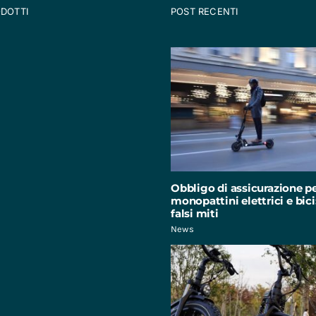
ODOTTI
POST RECENTI
Obbligo di assicurazione p
monopattini elettrici e bici:
falsi miti
News