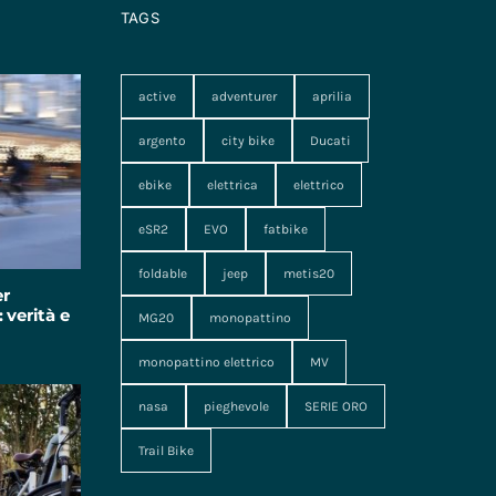
TAGS
active
adventurer
aprilia
argento
city bike
Ducati
ebike
elettrica
elettrico
eSR2
EVO
fatbike
foldable
jeep
metis20
er
 verità e
MG20
monopattino
monopattino elettrico
MV
nasa
pieghevole
SERIE ORO
Trail Bike