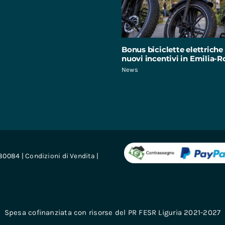
Bonus biciclette elettriche 
nuovi incentivi in Emilia
News
680084 |
Condizioni di Vendita
|
Spesa cofinanziata con risorse del PR FESR Liguria 2021-2027