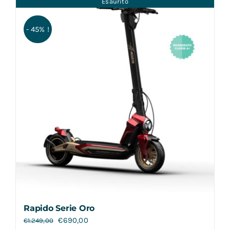
Esaurito
Contatti
- 45% !
Rapido Serie Oro
€
690,00
€
1.249,00