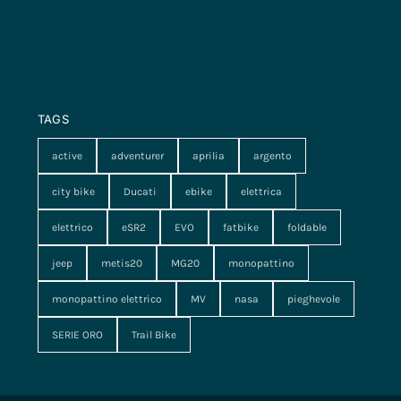
TAGS
active
adventurer
aprilia
argento
city bike
Ducati
ebike
elettrica
elettrico
eSR2
EVO
fatbike
foldable
jeep
metis20
MG20
monopattino
monopattino elettrico
MV
nasa
pieghevole
SERIE ORO
Trail Bike