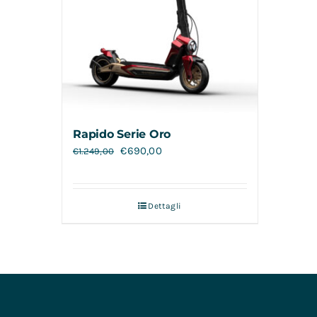
Rapido Serie Oro
€
690,00
€
1.249,00
Dettagli