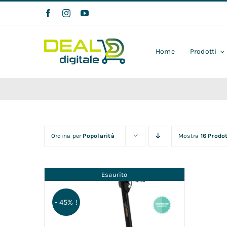
Salta
al
contenuto
Home
Prodotti
Ordina per
Popolarità
Mostra
16 Prodot
Esaurito
- 45% !