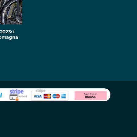
2023: i
-Romagna