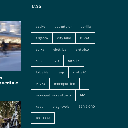
TAGS
active
adventurer
aprilia
argento
city bike
Ducati
ebike
elettrica
elettrico
eSR2
EVO
fatbike
foldable
jeep
metis20
er
 verità e
MG20
monopattino
monopattino elettrico
MV
nasa
pieghevole
SERIE ORO
Trail Bike