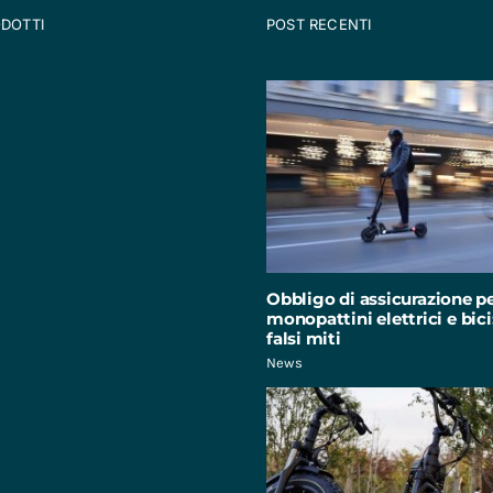
ODOTTI
POST RECENTI
Obbligo di assicurazione p
monopattini elettrici e bici:
falsi miti
News