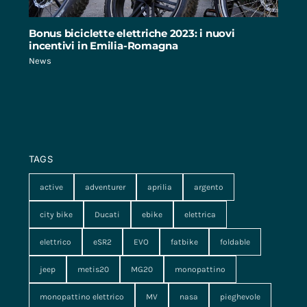
Bonus biciclette elettriche 2023: i nuovi
incentivi in Emilia-Romagna
News
TAGS
active
adventurer
aprilia
argento
city bike
Ducati
ebike
elettrica
elettrico
eSR2
EVO
fatbike
foldable
jeep
metis20
MG20
monopattino
monopattino elettrico
MV
nasa
pieghevole