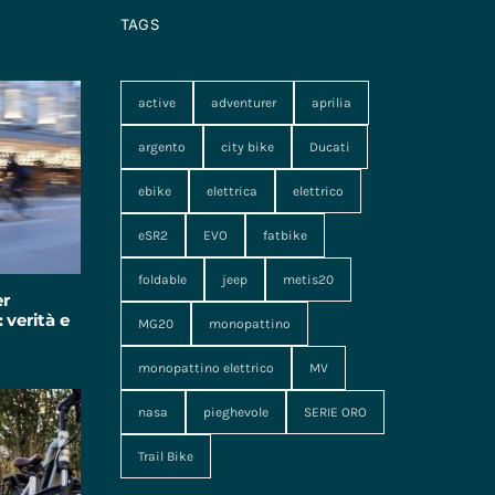
TAGS
active
adventurer
aprilia
argento
city bike
Ducati
ebike
elettrica
elettrico
eSR2
EVO
fatbike
foldable
jeep
metis20
er
 verità e
MG20
monopattino
monopattino elettrico
MV
nasa
pieghevole
SERIE ORO
Trail Bike