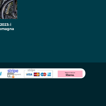
2023: i
-Romagna