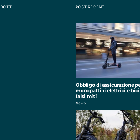
ODOTTI
POST RECENTI
Obbligo di assicurazione p
monopattini elettrici e bici:
falsi miti
News