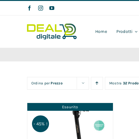
Salta
al
contenuto
Home
Prodotti
Ordina per
Prezzo
Mostra
32 Prodo
Esaurito
- 45% !