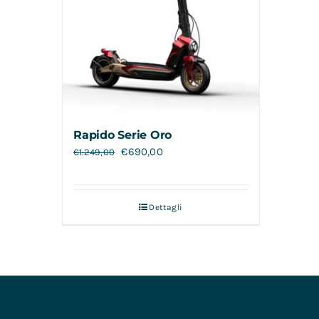
Rapido Serie Oro
€
690,00
€
1.249,00
Dettagli