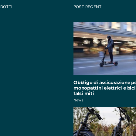
ODOTTI
POST RECENTI
Obbligo di assicurazione p
monopattini elettrici e bici:
falsi miti
News