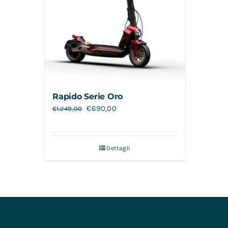
Rapido Serie Oro
€
690,00
€
1.249,00
Dettagli