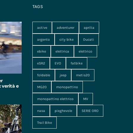
TAGS
active
adventurer
aprilia
argento
city bike
Ducati
ebike
elettrica
elettrico
eSR2
EVO
fatbike
foldable
jeep
metis20
er
 verità e
MG20
monopattino
monopattino elettrico
MV
nasa
pieghevole
SERIE ORO
Trail Bike