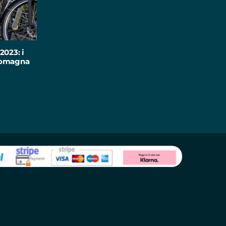
2023: i
-Romagna