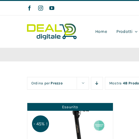
Salta
al
contenuto
Home
Prodotti
Ordina per
Prezzo
Mostra
48 Prodo
Esaurito
- 45% !