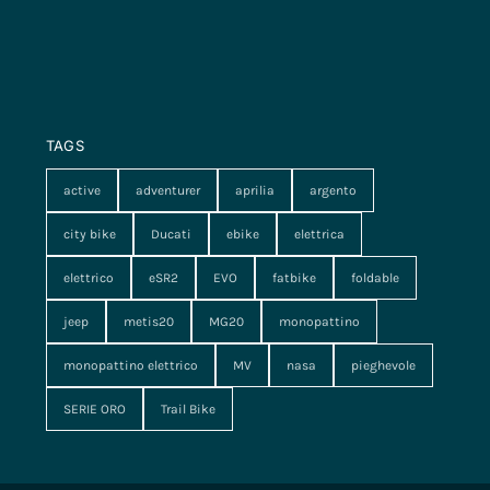
TAGS
active
adventurer
aprilia
argento
city bike
Ducati
ebike
elettrica
elettrico
eSR2
EVO
fatbike
foldable
jeep
metis20
MG20
monopattino
monopattino elettrico
MV
nasa
pieghevole
SERIE ORO
Trail Bike