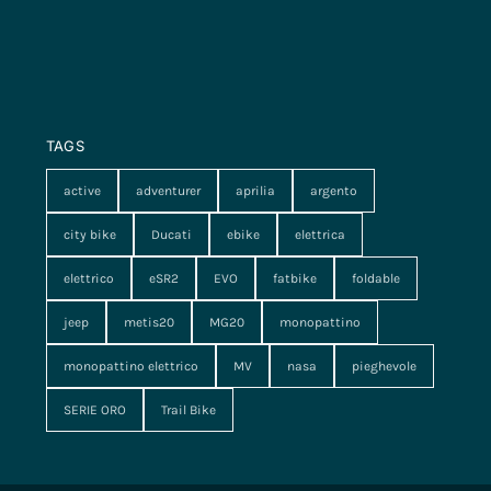
TAGS
active
adventurer
aprilia
argento
city bike
Ducati
ebike
elettrica
elettrico
eSR2
EVO
fatbike
foldable
jeep
metis20
MG20
monopattino
monopattino elettrico
MV
nasa
pieghevole
SERIE ORO
Trail Bike