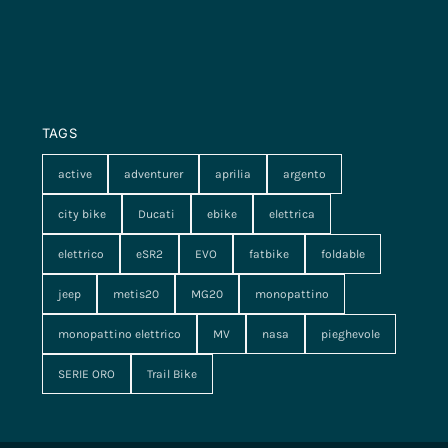
TAGS
active
adventurer
aprilia
argento
city bike
Ducati
ebike
elettrica
elettrico
eSR2
EVO
fatbike
foldable
jeep
metis20
MG20
monopattino
monopattino elettrico
MV
nasa
pieghevole
SERIE ORO
Trail Bike