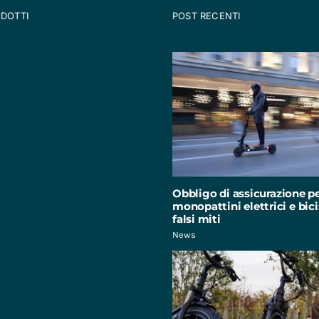
ODOTTI
POST RECENTI
Obbligo di assicurazione p
monopattini elettrici e bici:
falsi miti
News