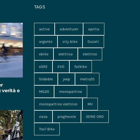
TAGS
active
adventurer
aprilia
argento
city bike
Ducati
ebike
elettrica
elettrico
eSR2
EVO
fatbike
foldable
jeep
metis20
er
 verità e
MG20
monopattino
monopattino elettrico
MV
nasa
pieghevole
SERIE ORO
Trail Bike