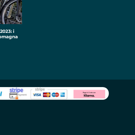
2023: i
-Romagna