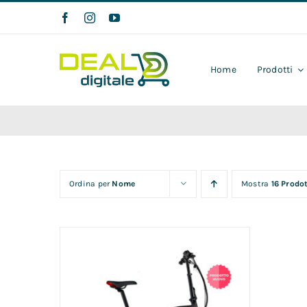
Salta
al
contenuto
Home
Prodotti
Ordina per
Nome
Mostra
16 Prodot