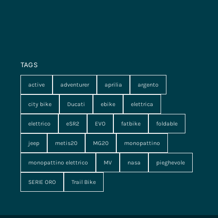
TAGS
active
adventurer
aprilia
argento
city bike
Ducati
ebike
elettrica
elettrico
eSR2
EVO
fatbike
foldable
jeep
metis20
MG20
monopattino
monopattino elettrico
MV
nasa
pieghevole
SERIE ORO
Trail Bike