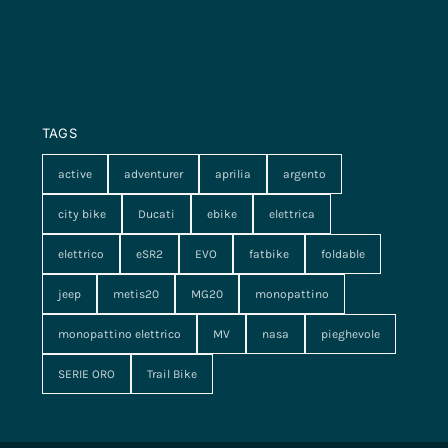
TAGS
active
adventurer
aprilia
argento
city bike
Ducati
ebike
elettrica
elettrico
eSR2
EVO
fatbike
foldable
jeep
metis20
MG20
monopattino
monopattino elettrico
MV
nasa
pieghevole
SERIE ORO
Trail Bike