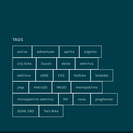
TAGS
active
adventurer
aprilia
argento
city bike
Ducati
ebike
elettrica
elettrico
eSR2
EVO
fatbike
foldable
jeep
metis20
MG20
monopattino
monopattino elettrico
MV
nasa
pieghevole
SERIE ORO
Trail Bike