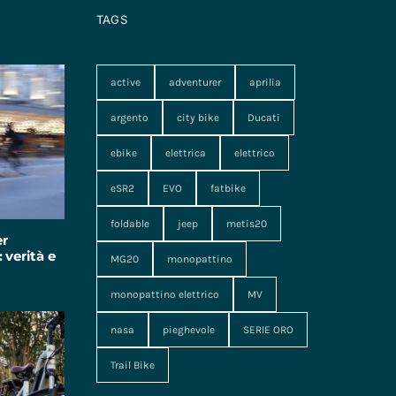
TAGS
active
adventurer
aprilia
argento
city bike
Ducati
ebike
elettrica
elettrico
eSR2
EVO
fatbike
foldable
jeep
metis20
er
 verità e
MG20
monopattino
monopattino elettrico
MV
nasa
pieghevole
SERIE ORO
Trail Bike