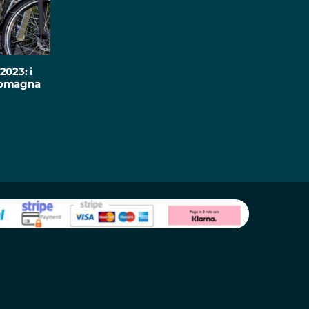
2023: i
-Romagna