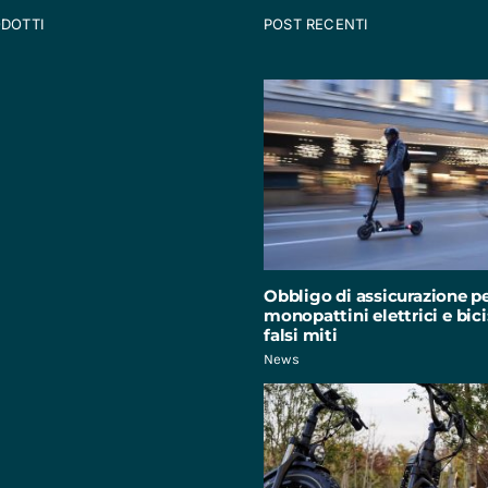
ODOTTI
POST RECENTI
Obbligo di assicurazione p
monopattini elettrici e bici:
falsi miti
News