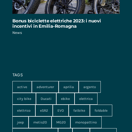
Bonus biciclette elettriche 2023: i nuovi
incentivi in Emilia-Romagna
News
TAGS
active
adventurer
aprilia
argento
city bike
Ducati
ebike
elettrica
elettrico
eSR2
EVO
fatbike
foldable
jeep
metis20
MG20
monopattino