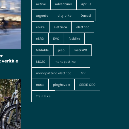
active
adventurer
aprilia
argento
city bike
Ducati
ebike
elettrica
elettrico
eSR2
EVO
fatbike
foldable
jeep
metis20
er
 verità e
MG20
monopattino
monopattino elettrico
MV
nasa
pieghevole
SERIE ORO
Trail Bike