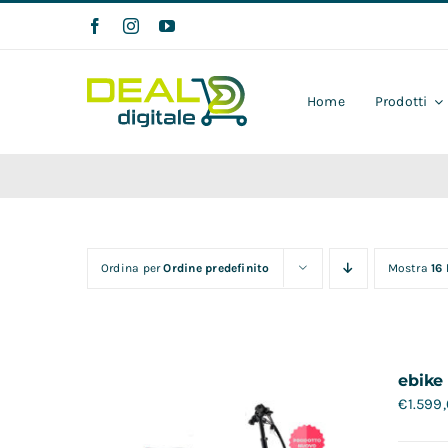
Salta
al
contenuto
Home
Prodotti
Ordina per
Ordine predefinito
Mostra
16
ebike
€
1.599