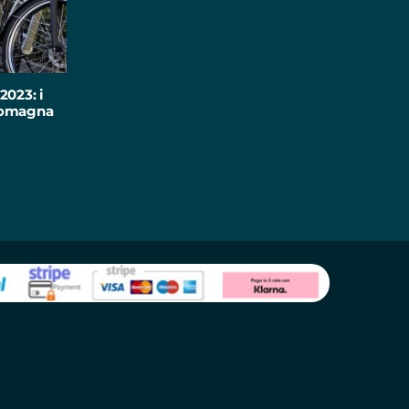
2023: i
-Romagna