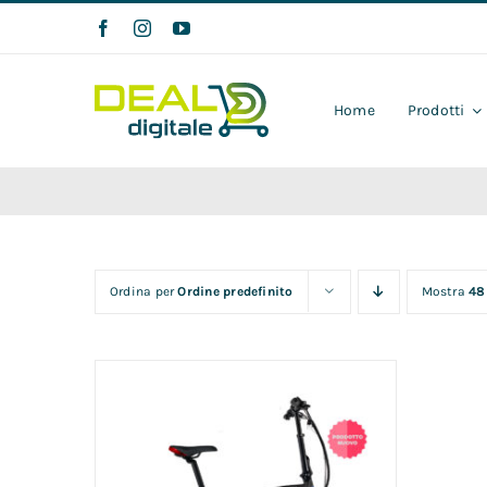
Salta
al
contenuto
Home
Prodotti
Ordina per
Ordine predefinito
Mostra
48