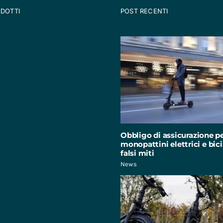
ODOTTI
POST RECENTI
Obbligo di assicurazione p
monopattini elettrici e bici:
falsi miti
News