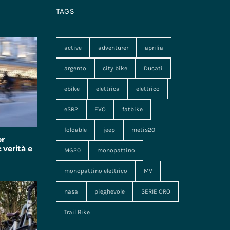
TAGS
active
adventurer
aprilia
argento
city bike
Ducati
ebike
elettrica
elettrico
eSR2
EVO
fatbike
foldable
jeep
metis20
er
 verità e
MG20
monopattino
monopattino elettrico
MV
nasa
pieghevole
SERIE ORO
Trail Bike