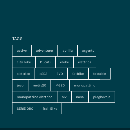
TAGS
active
adventurer
aprilia
argento
city bike
Ducati
ebike
elettrica
elettrico
eSR2
EVO
fatbike
foldable
jeep
metis20
MG20
monopattino
monopattino elettrico
MV
nasa
pieghevole
SERIE ORO
Trail Bike