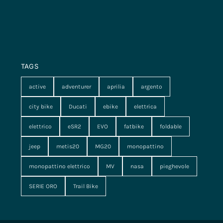
TAGS
active
adventurer
aprilia
argento
city bike
Ducati
ebike
elettrica
elettrico
eSR2
EVO
fatbike
foldable
jeep
metis20
MG20
monopattino
monopattino elettrico
MV
nasa
pieghevole
SERIE ORO
Trail Bike