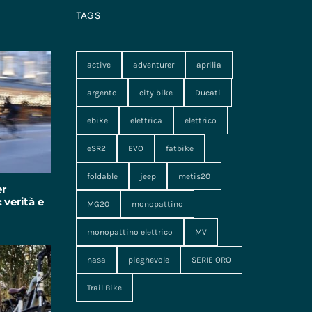
TAGS
active
adventurer
aprilia
argento
city bike
Ducati
ebike
elettrica
elettrico
eSR2
EVO
fatbike
foldable
jeep
metis20
er
 verità e
MG20
monopattino
monopattino elettrico
MV
nasa
pieghevole
SERIE ORO
Trail Bike