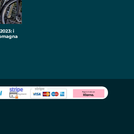
2023: i
-Romagna