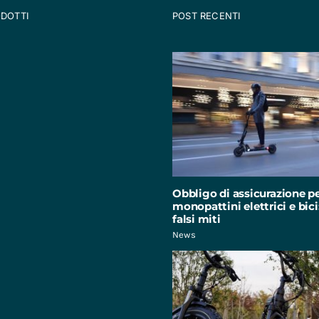
ODOTTI
POST RECENTI
Obbligo di assicurazione p
monopattini elettrici e bici:
falsi miti
News