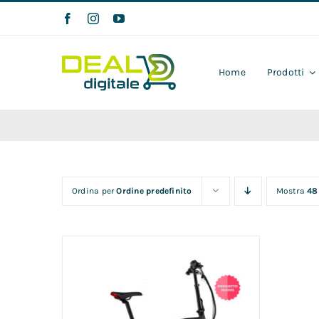
Salta
al
contenuto
Home
Prodotti
Ordina per
Ordine predefinito
Mostra
48