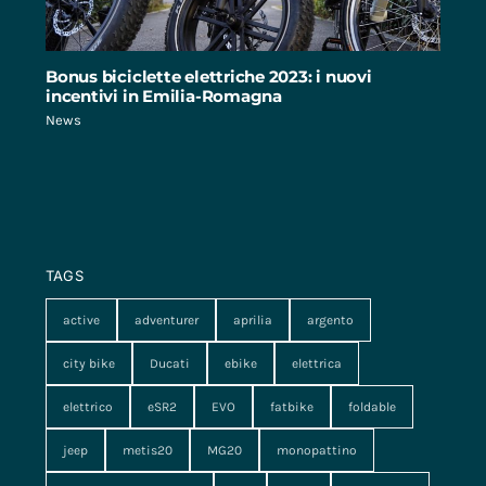
Bonus biciclette elettriche 2023: i nuovi
incentivi in Emilia-Romagna
News
TAGS
active
adventurer
aprilia
argento
city bike
Ducati
ebike
elettrica
elettrico
eSR2
EVO
fatbike
foldable
jeep
metis20
MG20
monopattino